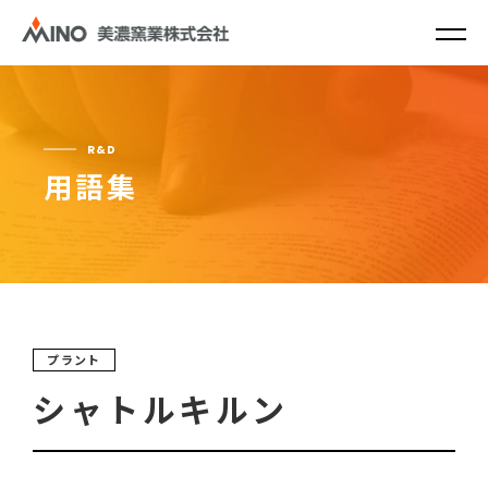
R&D
用語集
プラント
シャトルキルン