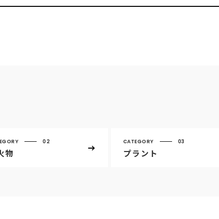
EGORY
02
CATEGORY
03
火物
プラント