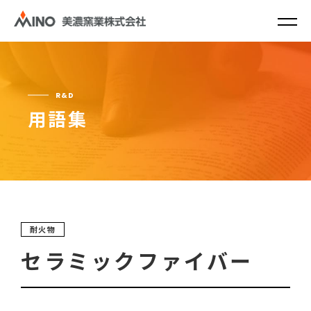
R&D
用語集
耐火物
セラミックファイバー