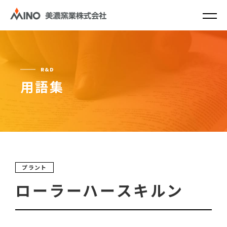
R&D
用語集
プラント
ローラーハースキルン