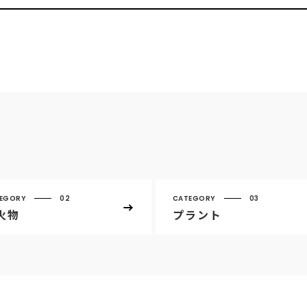
EGORY
02
CATEGORY
03
火物
プラント