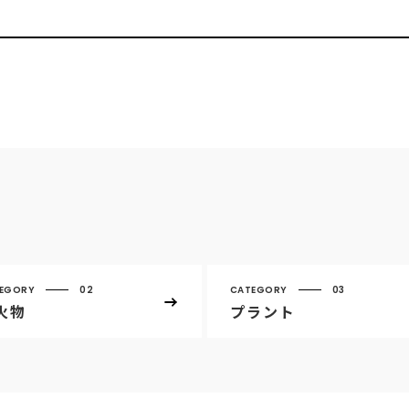
EGORY
02
CATEGORY
03
火物
プラント