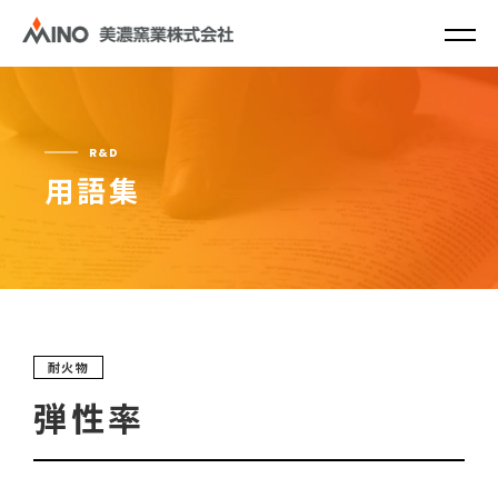
R&D
用語集
耐火物
弾性率