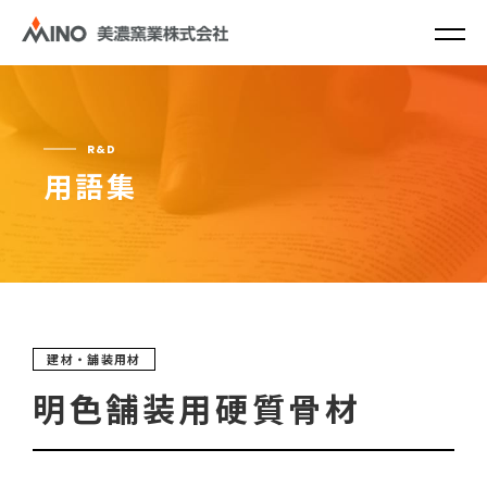
R&D
用語集
建材・舗装用材
明色舗装用硬質骨材