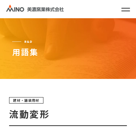
R&D
用語集
建材・舗装用材
流動変形