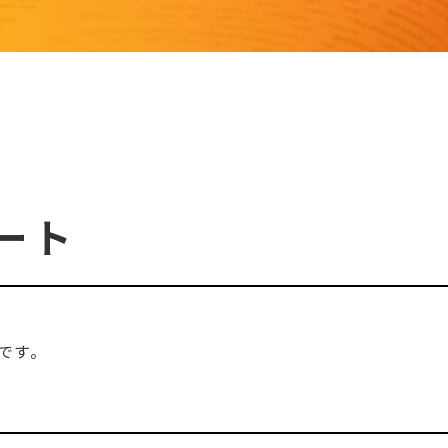
ト
ート
です。