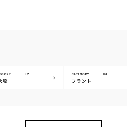
EGORY
02
CATEGORY
03
火物
プラント