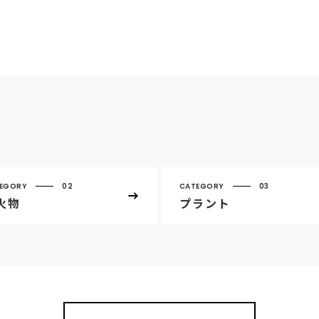
EGORY
02
CATEGORY
03
火物
プラント