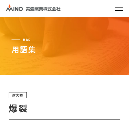
R&D
用語集
耐火物
爆裂