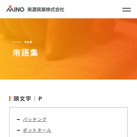
R&D
用語集
頭文字｜P
パッチング
ポットホール