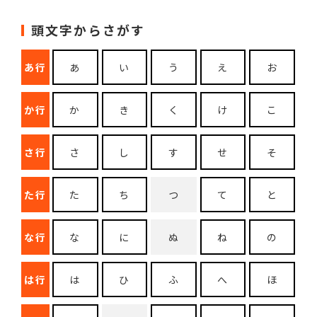
頭文字からさがす
あ行
あ
い
う
え
お
か行
か
き
く
け
こ
さ行
さ
し
す
せ
そ
た行
た
ち
つ
て
と
な行
な
に
ぬ
ね
の
は行
は
ひ
ふ
へ
ほ