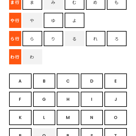
ま行
ま
み
む
め
も
や行
や
ゆ
よ
ら行
ら
り
る
れ
ろ
わ行
わ
A
B
C
D
E
F
G
H
I
J
K
L
M
N
O
P
Q
R
S
T