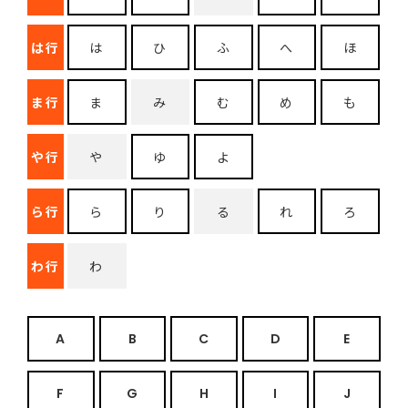
は行
は
ひ
ふ
へ
ほ
ま行
ま
み
む
め
も
や行
や
ゆ
よ
ら行
ら
り
る
れ
ろ
わ行
わ
A
B
C
D
E
F
G
H
I
J