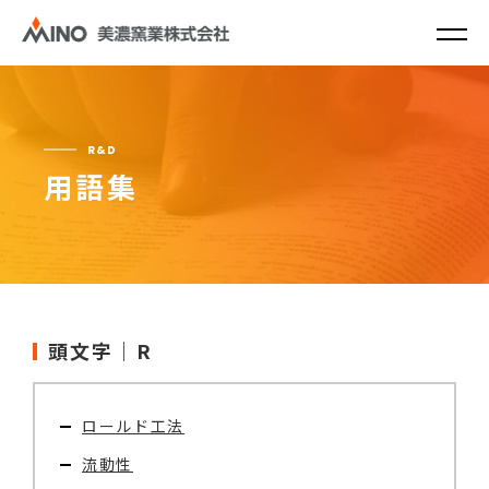
R&D
用語集
頭文字｜R
ロールド工法
流動性