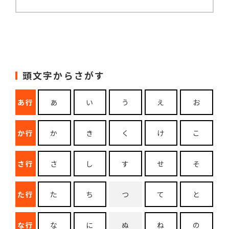
頭文字からさがす
あ行
あ
い
う
え
お
か行
か
き
く
け
こ
さ行
さ
し
す
せ
そ
た行
た
ち
つ
て
と
な行
な
に
ぬ
ね
の