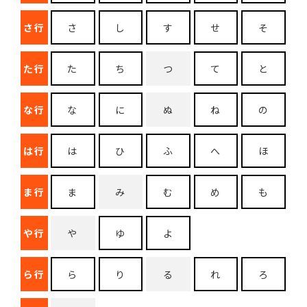
さ行
さ
し
す
せ
そ
た行
た
ち
つ
て
と
な行
な
に
ぬ
ね
の
は行
は
ひ
ふ
へ
ほ
ま行
ま
み
む
め
も
や行
や
ゆ
よ
ら行
ら
り
る
れ
ろ