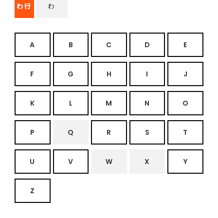
わ行
わ
A
B
C
D
E
F
G
H
I
J
K
L
M
N
O
P
Q
R
S
T
U
V
W
X
Y
Z