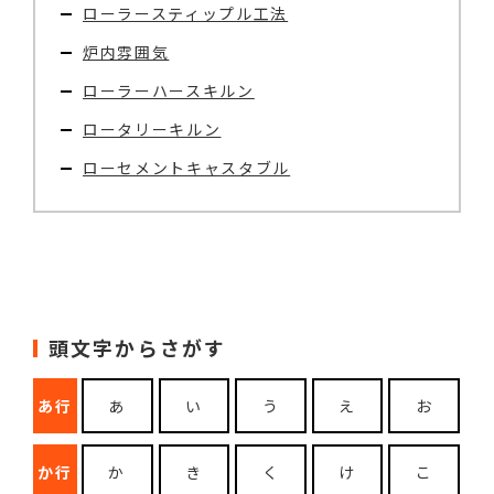
ローラースティップル工法
炉内雰囲気
ローラーハースキルン
ロータリーキルン
ローセメントキャスタブル
頭文字からさがす
あ行
あ
い
う
え
お
か行
か
き
く
け
こ