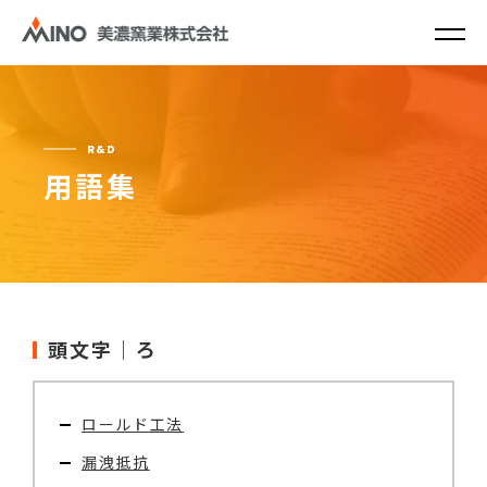
R&D
用語集
頭文字｜ろ
ロールド工法
漏洩抵抗