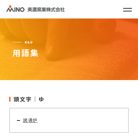
R&D
用語集
頭文字｜ゆ
誘導炉