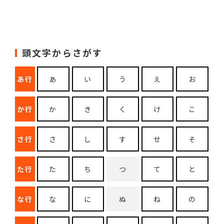
頭文字からさがす
あ行
あ
い
う
え
お
か行
か
き
く
け
こ
さ行
さ
し
す
せ
そ
た行
た
ち
つ
て
と
な行
な
に
ぬ
ね
の