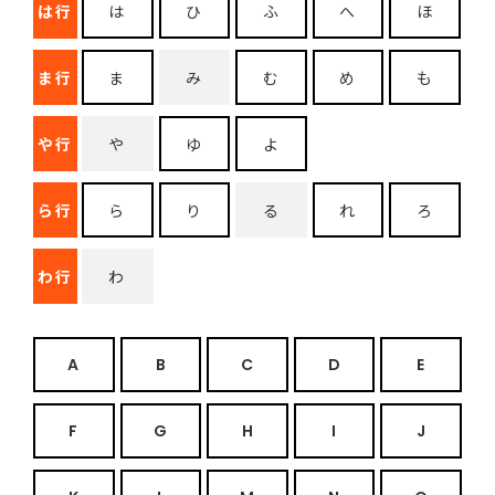
は行
は
ひ
ふ
へ
ほ
ま行
ま
み
む
め
も
や行
や
ゆ
よ
ら行
ら
り
る
れ
ろ
わ行
わ
A
B
C
D
E
F
G
H
I
J