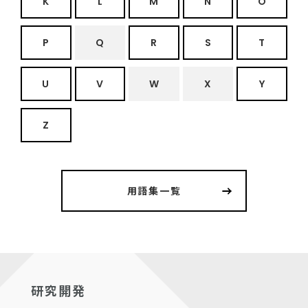
K
L
M
N
O
P
Q
R
S
T
U
V
W
X
Y
Z
用語集一覧
研究開発