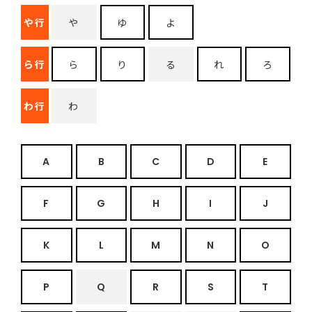
や行
や
ゆ
よ
ら行
ら
り
る
れ
ろ
わ行
わ
A
B
C
D
E
F
G
H
I
J
K
L
M
N
O
P
Q
R
S
T