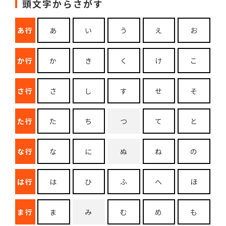
頭文字からさがす
あ行
あ
い
う
え
お
か行
か
き
く
け
こ
さ行
さ
し
す
せ
そ
た行
た
ち
つ
て
と
な行
な
に
ぬ
ね
の
は行
は
ひ
ふ
へ
ほ
ま行
ま
み
む
め
も